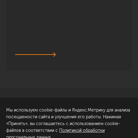
Санкт-Петербург
Обсудить проект
Мы используем cookie-файлы и Яндекс.Метрику для анализа
ул. Академика Павлова, 6
посещаемости сайта и улучшения его работы. Нажимая
к1
«Принять», вы соглашаетесь с использованием cookie-
+7 (812) 200-95-55
файлов в соответствии с
Политикой обработки
персональных данных
.