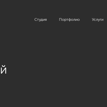
Студия
Портфолио
Услуги
ой
 70 кв.м. в современном стиле, ЖК «Новомосковский»»