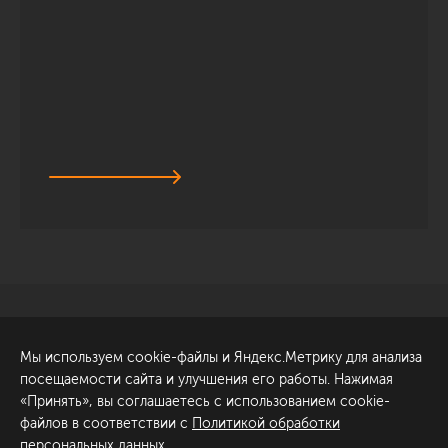
Санкт-Петербург
Обсудить проект
Мы используем cookie-файлы и Яндекс.Метрику для анализа
ул. Академика Павлова, 6
посещаемости сайта и улучшения его работы. Нажимая
к1
«Принять», вы соглашаетесь с использованием cookie-
+7 (812) 200-95-55
файлов в соответствии с
Политикой обработки
персональных данных
.