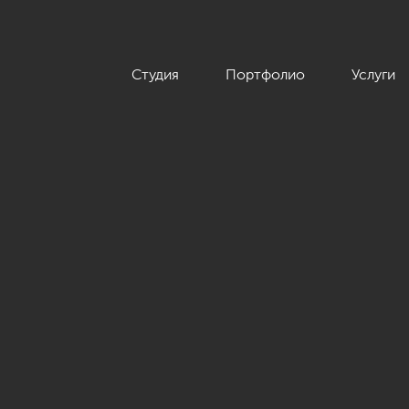
Студия
Портфолио
Услуги
в современном стиле, ЖК «Home Sweet Home», 129 кв.м.»