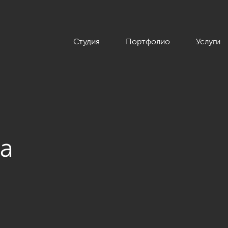
Студия
Портфолио
Услуги
а
 в стиле парадной неоклассики с элементами арт-деко, элитн