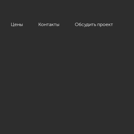
Цены
Контакты
Обсудить проект
ый жилой комплекс «Привилегия», 250»