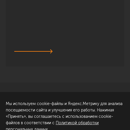
Санкт-Петербург
Обсудить проект
Мы используем cookie-файлы и Яндекс.Метрику для анализа
ул. Академика Павлова, 6
посещаемости сайта и улучшения его работы. Нажимая
к1
«Принять», вы соглашаетесь с использованием cookie-
+7 (812) 200-95-55
файлов в соответствии с
Политикой обработки
персональных данных
.