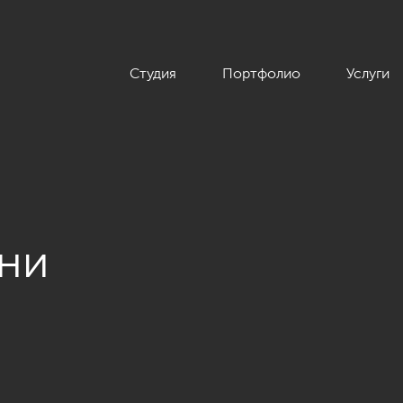
Студия
Портфолио
Услуги
ьни
ы в жилом комплексе «ММДЦ Москва Сити», американская класс