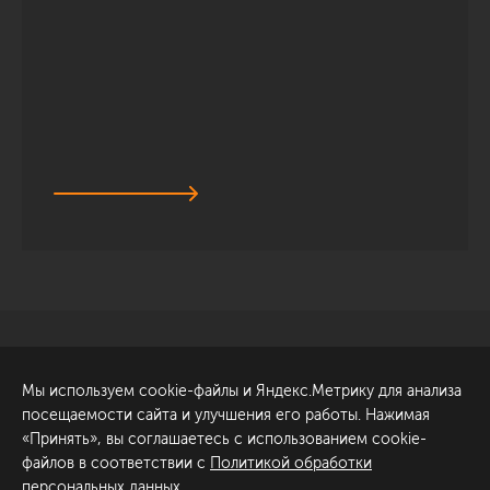
Санкт-Петербург
Обсудить проект
Мы используем cookie-файлы и Яндекс.Метрику для анализа
ул. Академика Павлова, 6
посещаемости сайта и улучшения его работы. Нажимая
к1
«Принять», вы соглашаетесь с использованием cookie-
+7 (812) 200-95-55
файлов в соответствии с
Политикой обработки
персональных данных
.