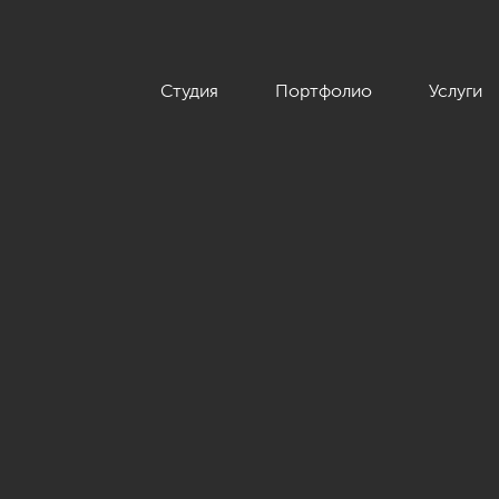
Студия
Портфолио
Услуги
 «Крестовский De Luxe», американская классика, 205 кв.м.»