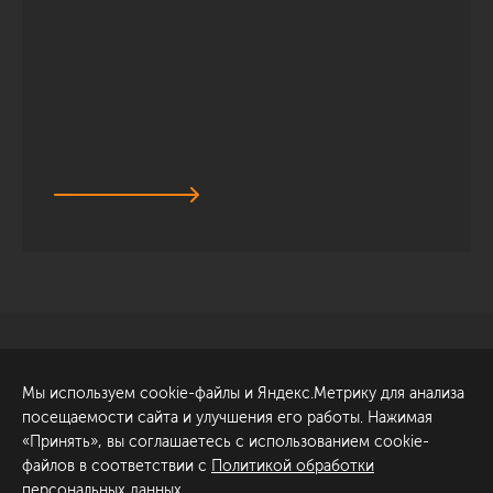
Санкт-Петербург
Обсудить проект
Мы используем cookie-файлы и Яндекс.Метрику для анализа
ул. Академика Павлова, 6
посещаемости сайта и улучшения его работы. Нажимая
к1
«Принять», вы соглашаетесь с использованием cookie-
+7 (812) 200-95-55
файлов в соответствии с
Политикой обработки
персональных данных
.