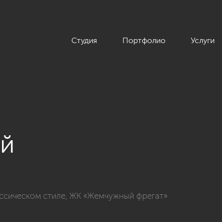
Студия
Портфолио
Услуги
ой
атной квартиры 48 кв.м. в классическом стиле, ЖК «Жемчужн
ассическом стиле, ЖК «Жемчужный фрегат»