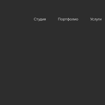
Студия
Портфолио
Услуги
вартиры 49 кв.м. в современном стиле с элементами модерна,