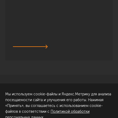
Санкт-Петербург
Обсудить проект
Мы используем cookie-файлы и Яндекс.Метрику для анализа
ул. Академика Павлова, 6
посещаемости сайта и улучшения его работы. Нажимая
к1
«Принять», вы соглашаетесь с использованием cookie-
+7 (812) 200-95-55
файлов в соответствии с
Политикой обработки
персональных данных
.