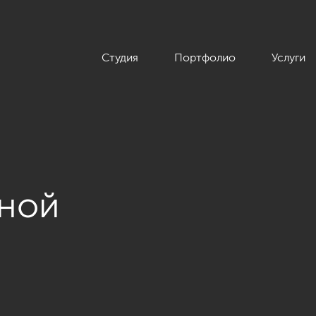
Студия
Портфолио
Услуги
иной
 парк, 245 кв.м.»