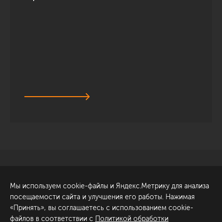
Санкт-Петербург
Обсудить проект
Мы используем cookie-файлы и Яндекс.Метрику для анализа
ул. Академика Павлова, 6
посещаемости сайта и улучшения его работы. Нажимая
к1
«Принять», вы соглашаетесь с использованием cookie-
+7 (812) 200-95-55
файлов в соответствии с
Политикой обработки