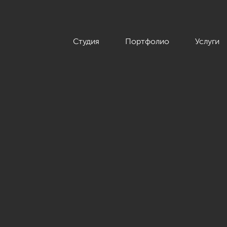
Студия
Портфолио
Услуги
в неоклассическом стиле, ЖК «Жилой дом на Пионерской», 208