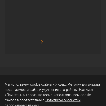
Санкт-Петербург
Обсудить проект
Мы используем cookie-файлы и Яндекс.Метрику для анализа
ул. Академика Павлова, 6
посещаемости сайта и улучшения его работы. Нажимая
к1
«Принять», вы соглашаетесь с использованием cookie-
+7 (812) 200-95-55
файлов в соответствии с
Политикой обработки
персональных данных
.