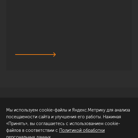
Санкт-Петербург
Обсудить проект
Мы используем cookie-файлы и Яндекс.Метрику для анализа
ул. Академика Павлова, 6
посещаемости сайта и улучшения его работы. Нажимая
к1
«Принять», вы соглашаетесь с использованием cookie-
+7 (812) 200-95-55
файлов в соответствии с
Политикой обработки
персональных данных
.