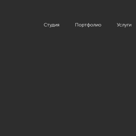
Студия
Портфолио
Услуги
временном стиле, коттеджный поселок «Небо», 272 кв.м.»