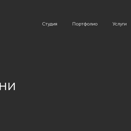
Студия
Портфолио
Услуги
ьни
 современном стиле, коттеджный поселок «Небо», 272 кв.м.»