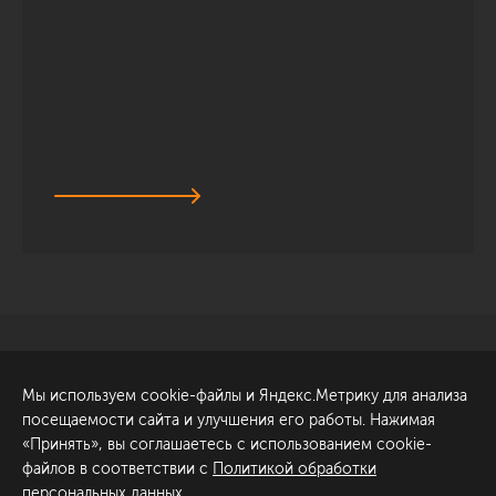
Санкт-Петербург
Обсудить проект
Мы используем cookie-файлы и Яндекс.Метрику для анализа
ул. Академика Павлова, 6
посещаемости сайта и улучшения его работы. Нажимая
к1
«Принять», вы соглашаетесь с использованием cookie-
+7 (812) 200-95-55
файлов в соответствии с
Политикой обработки
персональных данных
.