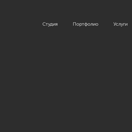
Студия
Портфолио
Услуги
андинавского минимализма, 220 кв.м.»