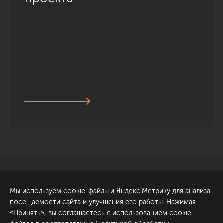
Санкт-Петербург
Обсудить проект
Мы используем cookie-файлы и Яндекс.Метрику для анализа
ул. Академика Павлова, 6
посещаемости сайта и улучшения его работы. Нажимая
к1
«Принять», вы соглашаетесь с использованием cookie-
+7 (812) 200-95-55