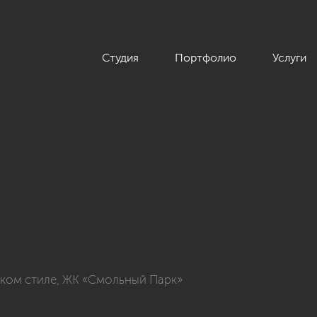
Студия
Портфолио
Услуги
натной квартиры в классическом стиле, ЖК «Смольный Парк», 
ском стиле, ЖК «Смольный Парк»