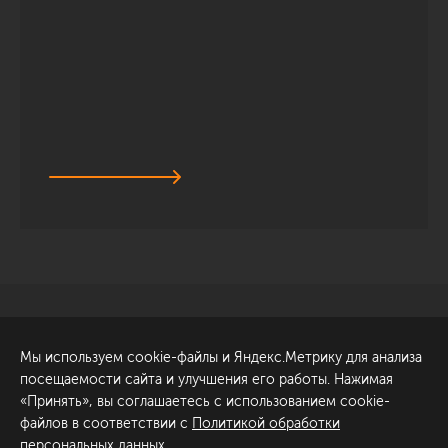
Санкт-Петербург
Обсудить проект
Мы используем cookie-файлы и Яндекс.Метрику для анализа
ул. Академика Павлова, 6
посещаемости сайта и улучшения его работы. Нажимая
к1
«Принять», вы соглашаетесь с использованием cookie-
+7 (812) 200-95-55
файлов в соответствии с
Политикой обработки
персональных данных
.