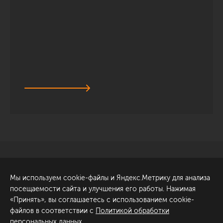
Санкт-Петербург
Обсудить проект
Мы используем cookie-файлы и Яндекс.Метрику для анализа
ул. Академика Павлова, 6
посещаемости сайта и улучшения его работы. Нажимая
к1
«Принять», вы соглашаетесь с использованием cookie-
+7 (812) 200-95-55
файлов в соответствии с
Политикой обработки
персональных данных
.