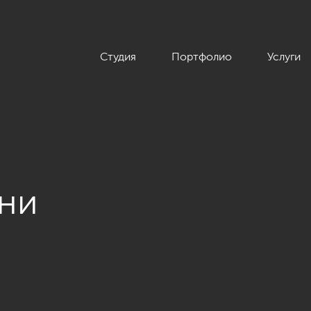
Студия
Портфолио
Услуги
ьни
ры 70 кв.м. в стиле современной классики, ЖК «Семь столиц»