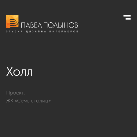
Холл
Фото холл из проекта «Интерьер квартиры 70 кв.м. в стил
Проект:
ЖК «Семь столиц»