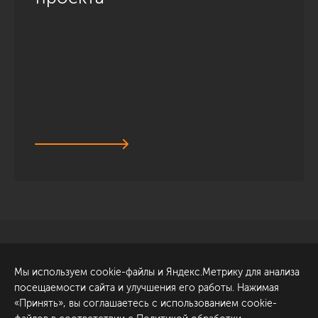
Санкт-Петербург
Обсудить проект
Мы используем cookie-файлы и Яндекс.Метрику для анализа
ул. Академика Павлова, 6
посещаемости сайта и улучшения его работы. Нажимая
к1
«Принять», вы соглашаетесь с использованием cookie-
+7 (812) 200-95-55