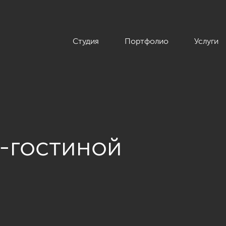
Студия
Портфолио
Услуги
-гостиной
квартиры в скандинавском стиле, ЖК «Silver», 146 кв.м.»