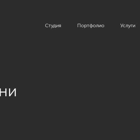
Студия
Портфолио
Услуги
ьни
ры в современном стиле, 178 кв.м.»