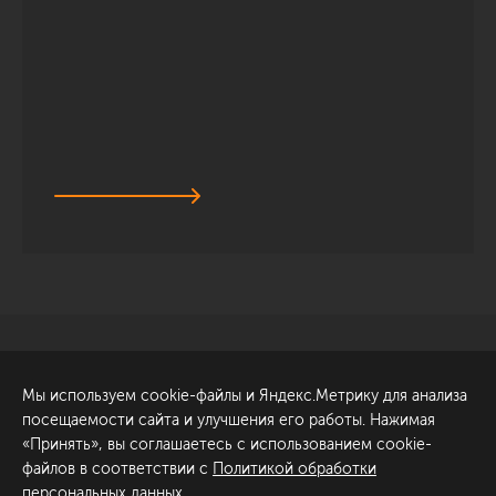
Санкт-Петербург
Обсудить проект
Мы используем cookie-файлы и Яндекс.Метрику для анализа
ул. Академика Павлова, 6
посещаемости сайта и улучшения его работы. Нажимая
к1
«Принять», вы соглашаетесь с использованием cookie-
+7 (812) 200-95-55
файлов в соответствии с
Политикой обработки
персональных данных
.