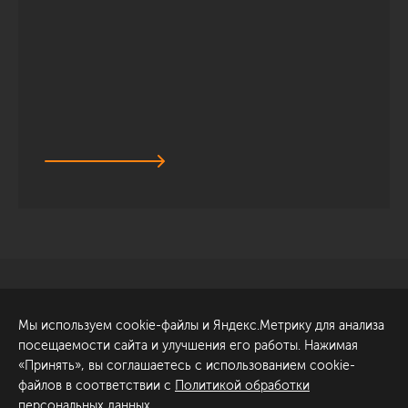
Санкт-Петербург
Обсудить проект
Мы используем cookie-файлы и Яндекс.Метрику для анализа
ул. Академика Павлова, 6
посещаемости сайта и улучшения его работы. Нажимая
к1
«Принять», вы соглашаетесь с использованием cookie-
+7 (812) 200-95-55
файлов в соответствии с
Политикой обработки
персональных данных
.