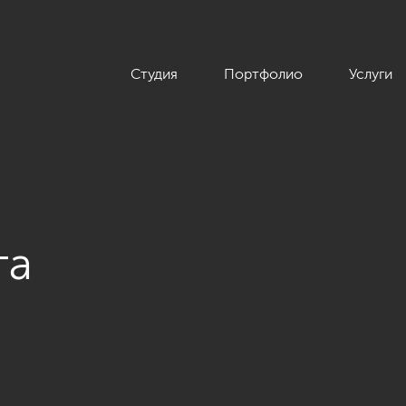
Студия
Портфолио
Услуги
та
ы в современном стиле, ЖК «Дом у березового сада», 168 кв.