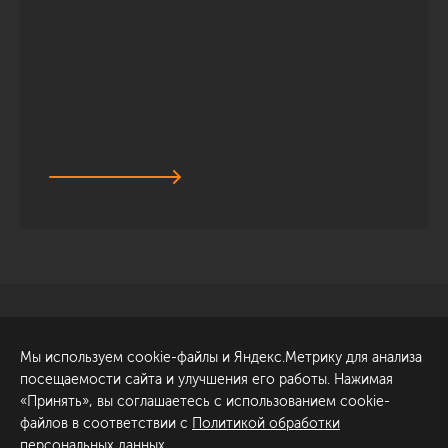
Санкт-Петербург
Обсудить проект
Мы используем cookie-файлы и Яндекс.Метрику для анализа
ул. Академика Павлова, 6
посещаемости сайта и улучшения его работы. Нажимая
к1
«Принять», вы соглашаетесь с использованием cookie-
+7 (812) 200-95-55
файлов в соответствии с
Политикой обработки
персональных данных
.