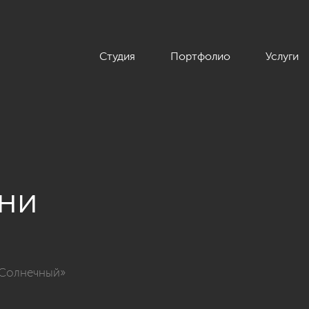
Студия
Портфолио
Услуги
ьни
тиры в современном стиле, ЖК «Солнечный»»
«Солнечный»