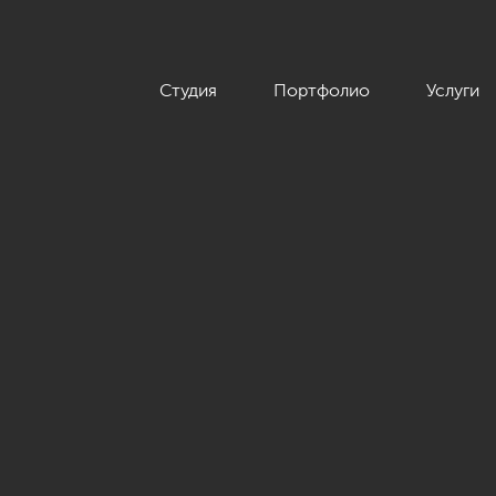
Студия
Портфолио
Услуги
в современной классике, 122 кв.м.»