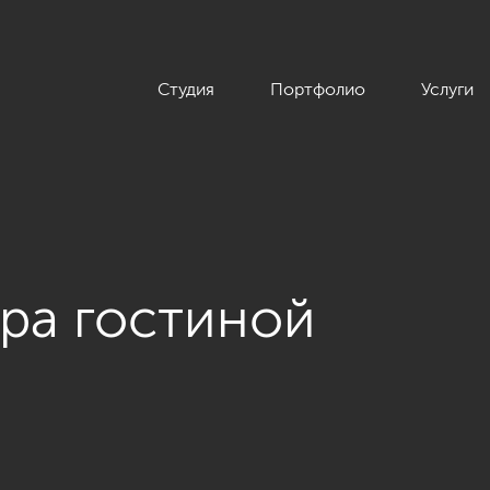
Студия
Портфолио
Услуги
ра гостиной
р квартиры в стиле Нео классики в элитном апарт-отеле «Акте