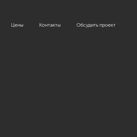
Цены
Контакты
Обсудить проект
р Гэлекси», 129 кв.м.»