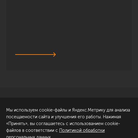
Санкт-Петербург
Обсудить проект
Мы используем cookie-файлы и Яндекс.Метрику для анализа
ул. Академика Павлова, 6
посещаемости сайта и улучшения его работы. Нажимая
к1
«Принять», вы соглашаетесь с использованием cookie-
+7 (812) 200-95-55
файлов в соответствии с
Политикой обработки
персональных данных
.