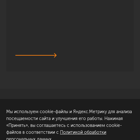
Санкт-Петербург
Обсудить проект
Мы используем cookie-файлы и Яндекс.Метрику для анализа
ул. Академика Павлова, 6
посещаемости сайта и улучшения его работы. Нажимая
к1
«Принять», вы соглашаетесь с использованием cookie-
+7 (812) 200-95-55
файлов в соответствии с
Политикой обработки
персональных данных
.