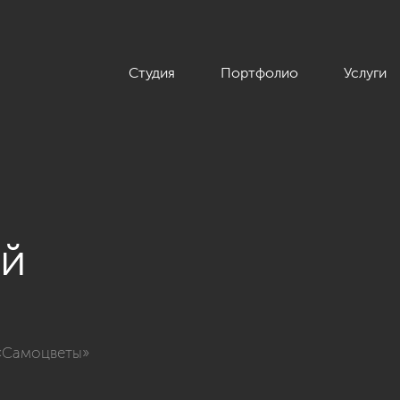
Студия
Портфолио
Услуги
ой
ы в стиле прованс, ЖК &quot;Самоцветы&quot;, 100 кв.м.»
 «Самоцветы»