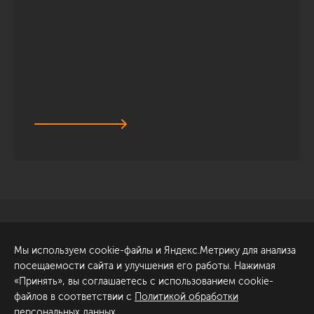
Санкт-Петербург
Обсудить проект
Мы используем cookie-файлы и Яндекс.Метрику для анализа
ул. Академика Павлова, 6
посещаемости сайта и улучшения его работы. Нажимая
к1
«Принять», вы соглашаетесь с использованием cookie-
+7 (812) 200-95-55
файлов в соответствии с
Политикой обработки
персональных данных
.