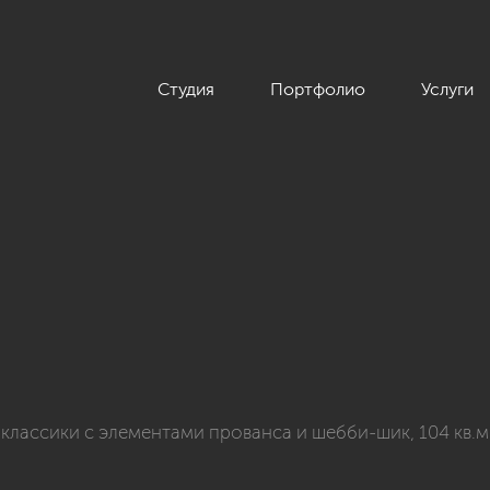
Студия
Портфолио
Услуги
 квартиры в стиле неоклассики с элементами прованса и шебб
классики с элементами прованса и шебби-шик, 104 кв.м