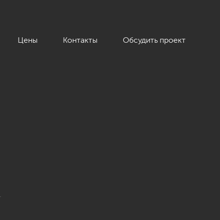
Цены
Контакты
Обсудить проект
и-шик, 104 кв.м.»
.