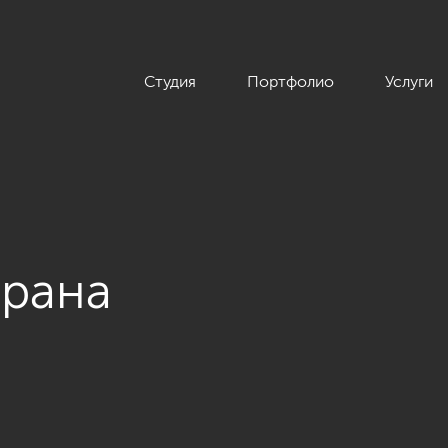
Студия
Портфолио
Услуги
орана
торана на воде»