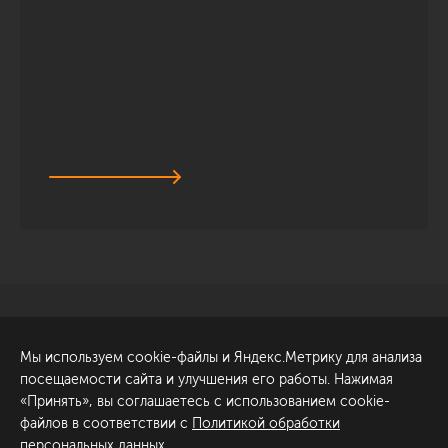
Санкт-Петербург
Обсудить проект
Мы используем cookie-файлы и Яндекс.Метрику для анализа
ул. Академика Павлова, 6
посещаемости сайта и улучшения его работы. Нажимая
к1
«Принять», вы соглашаетесь с использованием cookie-
+7 (812) 200-95-55
файлов в соответствии с
Политикой обработки
персональных данных
.