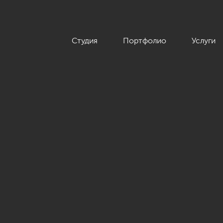
Студия
Портфолио
Услуги
еоклассика, ЖК «Остров», 95 кв.м.»