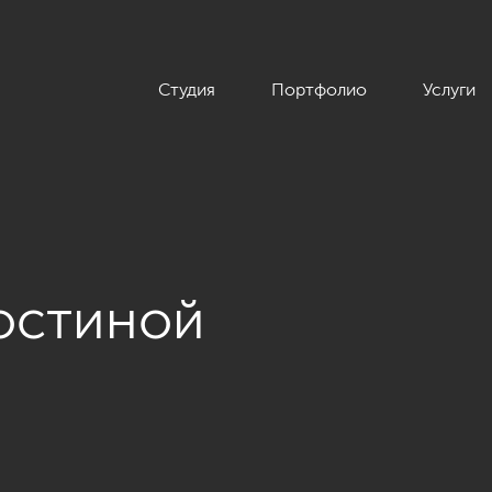
Студия
Портфолио
Услуги
остиной
 классическом стиле с элементами прованса, ЖК «Паруса», 71 