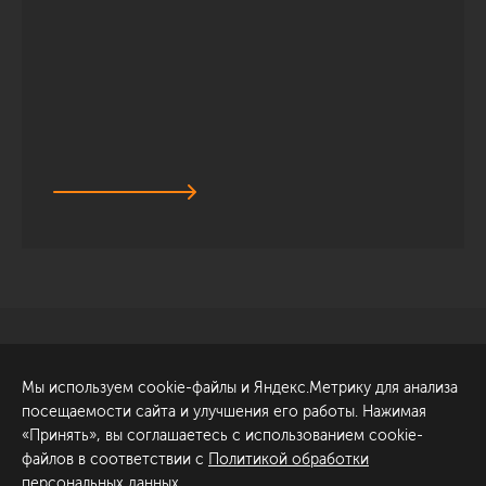
Санкт-Петербург
Обсудить проект
Мы используем cookie-файлы и Яндекс.Метрику для анализа
ул. Академика Павлова, 6
посещаемости сайта и улучшения его работы. Нажимая
к1
«Принять», вы соглашаетесь с использованием cookie-
+7 (812) 200-95-55
файлов в соответствии с
Политикой обработки
персональных данных
.