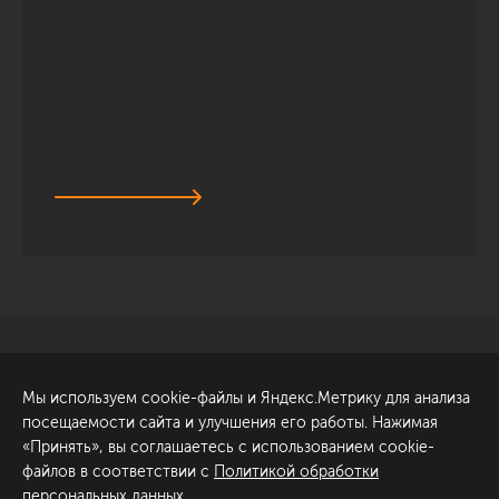
Санкт-Петербург
Обсудить проект
Мы используем cookie-файлы и Яндекс.Метрику для анализа
ул. Академика Павлова, 6
посещаемости сайта и улучшения его работы. Нажимая
к1
«Принять», вы соглашаетесь с использованием cookie-
+7 (812) 200-95-55
файлов в соответствии с
Политикой обработки
персональных данных
.