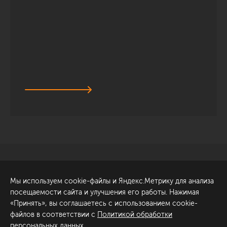
Санкт-Петербург
Обсудить проект
Мы используем cookie-файлы и Яндекс.Метрику для анализа
ул. Академика Павлова, 6
посещаемости сайта и улучшения его работы. Нажимая
к1
«Принять», вы соглашаетесь с использованием cookie-
+7 (812) 200-95-55
файлов в соответствии с
Политикой обработки
персональных данных
.